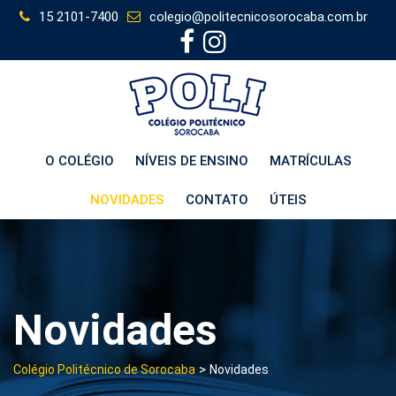
Skip
15 2101-7400
colegio@politecnicosorocaba.com.br
to
content
O COLÉGIO
NÍVEIS DE ENSINO
MATRÍCULAS
NOVIDADES
CONTATO
ÚTEIS
Novidades
>
Colégio Politécnico de Sorocaba
Novidades