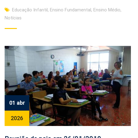
Educação Infantil
,
Ensino Fundamental
,
Ensino Médio
,
Notícias
01 abr
2026