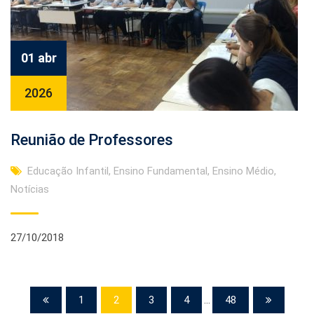
01 abr
2026
Reunião de Professores
Educação Infantil
,
Ensino Fundamental
,
Ensino Médio
,
Notícias
27/10/2018
1
2
3
4
...
48