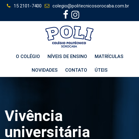
Skip
15 2101-7400
colegio@politecnicosorocaba.com.br
to
content
O COLÉGIO
NÍVEIS DE ENSINO
MATRÍCULAS
NOVIDADES
CONTATO
ÚTEIS
Vivência
universitária