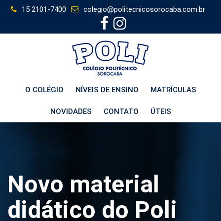
Skip
15 2101-7400
colegio@politecnicosorocaba.com.br
to
content
O COLÉGIO
NÍVEIS DE ENSINO
MATRÍCULAS
NOVIDADES
CONTATO
ÚTEIS
Novo material
didático do Poli