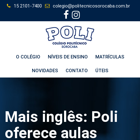
Skip
15 2101-7400
colegio@politecnicosorocaba.com.br
to
content
O COLÉGIO
NÍVEIS DE ENSINO
MATRÍCULAS
NOVIDADES
CONTATO
ÚTEIS
Mais inglês: Poli
oferece aulas