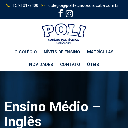
Skip
15 2101-7400
colegio@politecnicosorocaba.com.br
to
content
O COLÉGIO
NÍVEIS DE ENSINO
MATRÍCULAS
NOVIDADES
CONTATO
ÚTEIS
Ensino Médio –
Inglês