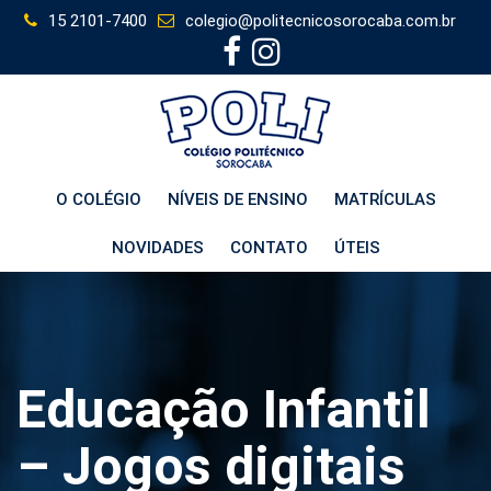
Skip
15 2101-7400
colegio@politecnicosorocaba.com.br
to
content
O COLÉGIO
NÍVEIS DE ENSINO
MATRÍCULAS
NOVIDADES
CONTATO
ÚTEIS
Educação Infantil
– Jogos digitais