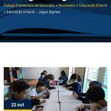
>
>
Colégio Politécnico de Sorocaba
Novidades
Educação Infantil
>
Educação Infantil – Jogos digitais
22 out