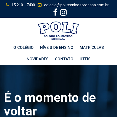
Skip
15 2101-7400
colegio@politecnicosorocaba.com.br
to
content
O COLÉGIO
NÍVEIS DE ENSINO
MATRÍCULAS
NOVIDADES
CONTATO
ÚTEIS
É o momento de
voltar