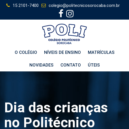
Skip
15 2101-7400
colegio@politecnicosorocaba.com.br
to
content
O COLÉGIO
NÍVEIS DE ENSINO
MATRÍCULAS
NOVIDADES
CONTATO
ÚTEIS
Dia das crianças
no Politécnico