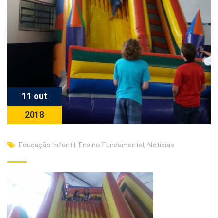
11 out
2018
Educação Infantil
,
Ensino Fundamental
,
Notícias