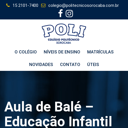
Skip
15 2101-7400
colegio@politecnicosorocaba.com.br
to
content
O COLÉGIO
NÍVEIS DE ENSINO
MATRÍCULAS
NOVIDADES
CONTATO
ÚTEIS
Aula de Balé –
Educação Infantil