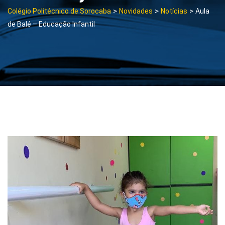
>
>
>
Colégio Politécnico de Sorocaba
Novidades
Notícias
Aula
de Balé – Educação Infantil