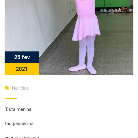
25 fev
2021
Notícias
“Esta menina
tão pequenina
quer ser bailarina.