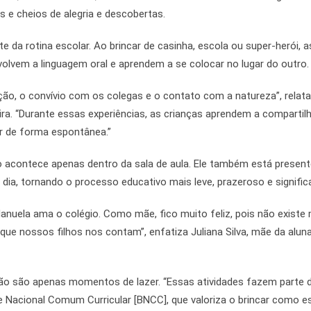
e cheios de alegria e descobertas.
da rotina escolar. Ao brincar de casinha, escola ou super-herói, a
volvem a linguagem oral e aprendem a se colocar no lugar do outro.
nação, o convívio com os colegas e o contato com a natureza”, relata
ira. “Durante essas experiências, as crianças aprendem a compartilh
ar de forma espontânea.”
o acontece apenas dentro da sala de aula. Ele também está presen
a dia, tornando o processo educativo mais leve, prazeroso e significa
nuela ama o colégio. Como mãe, fico muito feliz, pois não existe
 que nossos filhos nos contam”, enfatiza Juliana Silva, mãe da alun
não são apenas momentos de lazer. “Essas atividades fazem parte 
 Nacional Comum Curricular [BNCC], que valoriza o brincar como e