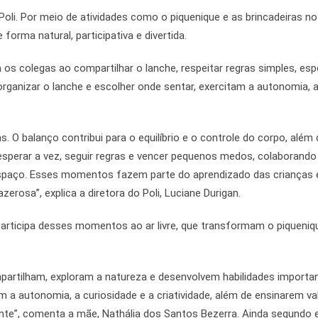
oli. Por meio de atividades como o piquenique e as brincadeiras no
orma natural, participativa e divertida.
os colegas ao compartilhar o lanche, respeitar regras simples, esp
organizar o lanche e escolher onde sentar, exercitam a autonomia, 
. O balanço contribui para o equilíbrio e o controle do corpo, além 
 esperar a vez, seguir regras e vencer pequenos medos, colaborando
paço. Esses momentos fazem parte do aprendizado das crianças 
rosa”, explica a diretora do Poli, Luciane Durigan.
, participa desses momentos ao ar livre, que transformam o piqueniq
mpartilham, exploram a natureza e desenvolvem habilidades importa
em a autonomia, a curiosidade e a criatividade, além de ensinarem va
e”, comenta a mãe, Nathália dos Santos Bezerra. Ainda segundo e