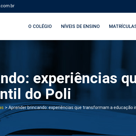
.com.br
O COLÉGIO
NÍVEIS DE ENSINO
MATRÍCULA
ando: experiências 
til do Poli
>
as
Aprender brincando: experiências que transformam a educação inf