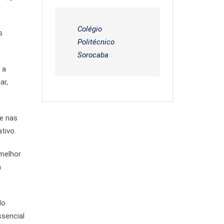
Colégio
s
Politécnico
Sorocaba
 a
ar,
te nas
tivo.
 melhor
a
do
ssencial