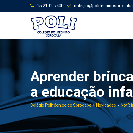
Skip
15 2101-7400
colegio@politecnicosorocaba
to
content
Aprender brinc
a educação infan
>
>
Colégio Politécnico de Sorocaba
Novidades
Notíci