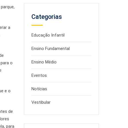
 parque,
Categorias
erar a
a
Educação Infantil
Ensino Fundamental
de
Ensino Médio
 para o
e
Eventos
Notícias
ue e o
Vestibular
ntes de
lores
la, para