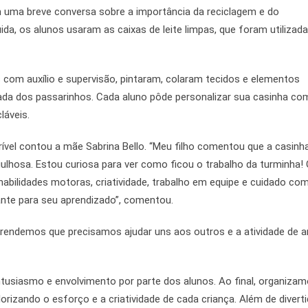
m uma breve conversa sobre a importância da reciclagem e do
ida, os alunos usaram as caixas de leite limpas, que foram utiliza
 com auxílio e supervisão, pintaram, colaram tecidos e elementos
rada dos passarinhos. Cada aluno pôde personalizar sua casinha com
láveis.
rível contou a mãe Sabrina Bello. “Meu filho comentou que a casinh
gulhosa. Estou curiosa para ver como ficou o trabalho da turminha!
habilidades motoras, criatividade, trabalho em equipe e cuidado co
ante para seu aprendizado”, comentou.
 aprendemos que precisamos ajudar uns aos outros e a atividade de a
ntusiasmo e envolvimento por parte dos alunos. Ao final, organiza
izando o esforço e a criatividade de cada criança. Além de diverti