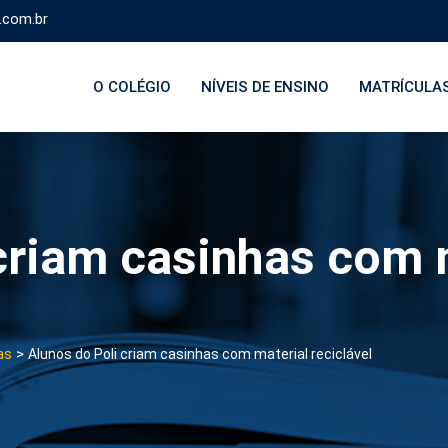
.com.br
O COLÉGIO
NÍVEIS DE ENSINO
MATRÍCULA
criam casinhas com 
>
as
Alunos do Poli criam casinhas com material reciclável