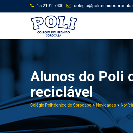
Skip
15 2101-7400
colegio@politecnicosorocaba
to
content
Alunos do Poli 
reciclável
>
>
Colégio Politécnico de Sorocaba
Novidades
Notíci