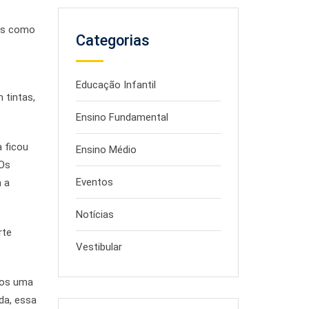
das como
Categorias
Educação Infantil
 tintas,
Ensino Fundamental
a ficou
Ensino Médio
 Os
Eventos
m a
Notícias
rte
Vestibular
mos uma
da, essa