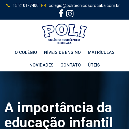
Skip
15 2101-7400
colegio@politecnicosorocaba.com.br
to
content
O COLÉGIO
NÍVEIS DE ENSINO
MATRÍCULAS
NOVIDADES
CONTATO
ÚTEIS
A importância da
educação infantil