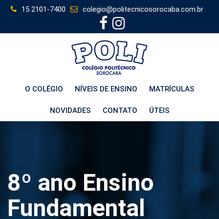
Skip
15 2101-7400
colegio@politecnicosorocaba.com.br
to
content
O COLÉGIO
NÍVEIS DE ENSINO
MATRÍCULAS
NOVIDADES
CONTATO
ÚTEIS
8º ano Ensino
Fundamental