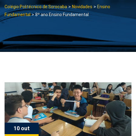
>
>
Colégio Politécnico de Sorocaba
Novidades
Ensino
>
Fundamental
8º ano Ensino Fundamental
10 out