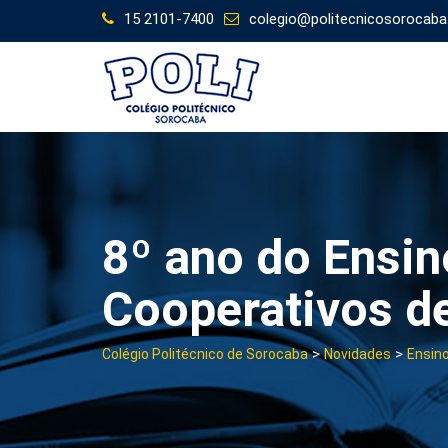
Skip
15 2101-7400
colegio@politecnicosorocaba
to
content
8º ano do Ensi
Cooperativos d
>
>
Colégio Politécnico de Sorocaba
Novidades
Ensin