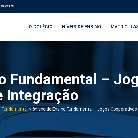
.com.br
O COLÉGIO
NÍVEIS DE ENSINO
MATRÍCULA
no Fundamental – Jo
e Integração
>
o Fundamental
8º ano do Ensino Fundamental – Jogos Cooperativos