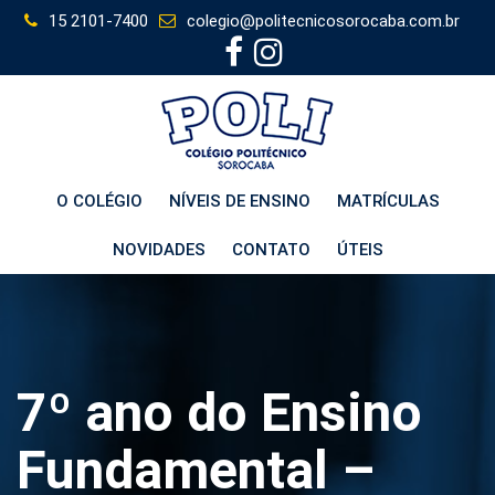
Skip
15 2101-7400
colegio@politecnicosorocaba.com.br
to
content
O COLÉGIO
NÍVEIS DE ENSINO
MATRÍCULAS
NOVIDADES
CONTATO
ÚTEIS
7º ano do Ensino
Fundamental –