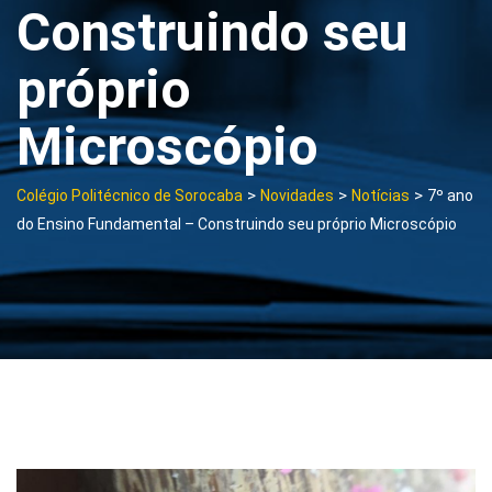
Construindo seu
próprio
Microscópio
>
>
>
Colégio Politécnico de Sorocaba
Novidades
Notícias
7º ano
do Ensino Fundamental – Construindo seu próprio Microscópio