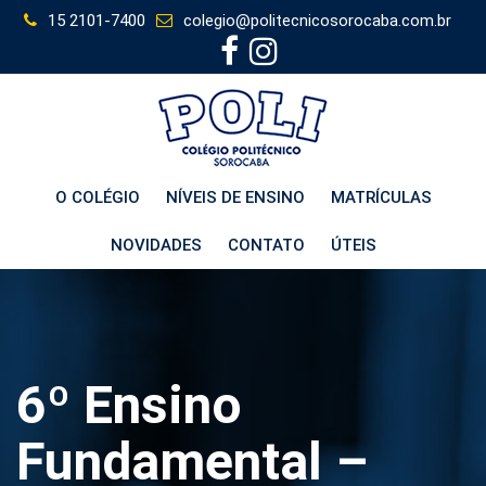
Skip
15 2101-7400
colegio@politecnicosorocaba.com.br
to
content
O COLÉGIO
NÍVEIS DE ENSINO
MATRÍCULAS
NOVIDADES
CONTATO
ÚTEIS
6º Ensino
Fundamental –