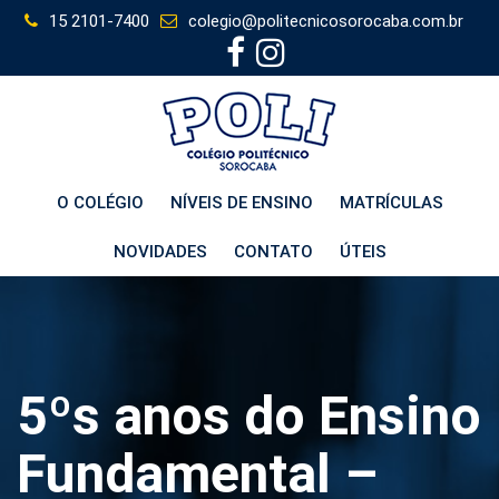
Skip
15 2101-7400
colegio@politecnicosorocaba.com.br
to
content
O COLÉGIO
NÍVEIS DE ENSINO
MATRÍCULAS
NOVIDADES
CONTATO
ÚTEIS
5ºs anos do Ensino
Fundamental –