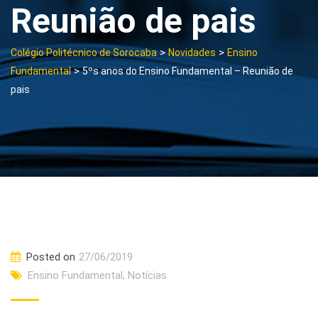
Reunião de pais
>
>
Colégio Politécnico de Sorocaba
Novidades
Ensino
>
Fundamental
5ºs anos do Ensino Fundamental – Reunião de
pais
Posted on
27/06/2019
Ensino Fundamental
,
Notícias