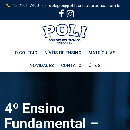
Skip
15 2101-7400
colegio@politecnicosorocaba.com.br
to
content
O COLÉGIO
NÍVEIS DE ENSINO
MATRÍCULAS
NOVIDADES
CONTATO
ÚTEIS
4º Ensino
Fundamental –