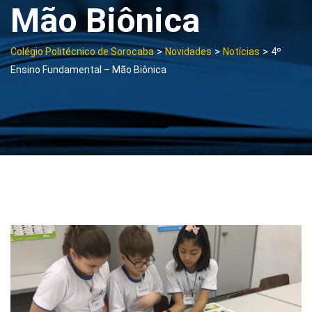
Mão Biônica
>
>
>
Colégio Politécnico de Sorocaba
Novidades
Notícias
4º
Ensino Fundamental – Mão Biônica