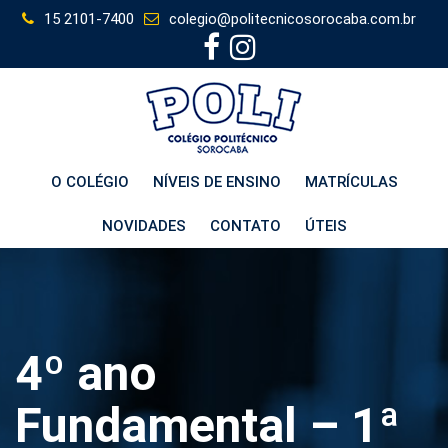
Skip
15 2101-7400
colegio@politecnicosorocaba.com.br
to
content
O COLÉGIO
NÍVEIS DE ENSINO
MATRÍCULAS
NOVIDADES
CONTATO
ÚTEIS
4º ano
Fundamental – 1ª