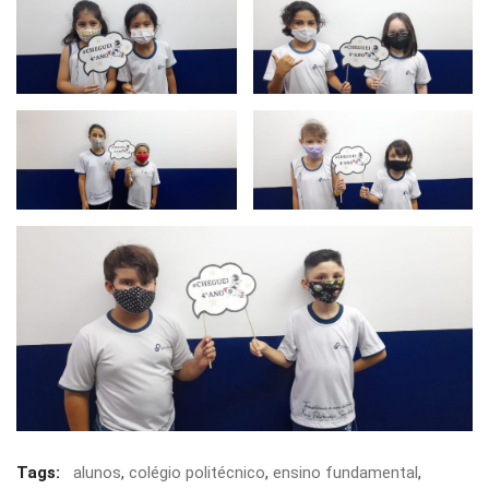
Tags:
alunos
,
colégio politécnico
,
ensino fundamental
,