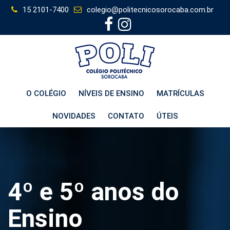
Skip
15 2101-7400
colegio@politecnicosorocaba.com.br
to
content
O COLÉGIO
NÍVEIS DE ENSINO
MATRÍCULAS
NOVIDADES
CONTATO
ÚTEIS
4º e 5º anos do
Ensino