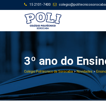
Skip
15 2101-7400
colegio@politecnicosorocaba
to
content
3º ano do Ensi
>
>
Colégio Politécnico de Sorocaba
Novidades
Ensin