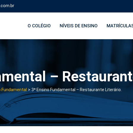
.com.br
O COLÉGIO
NÍVEIS DE ENSINO
MATRÍCULA
mental – Restaurante
>
o Fundamental
3ª Ensino Fundamental – Restaurante Literário.