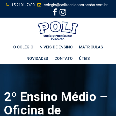
Skip
15 2101-7400
colegio@politecnicosorocaba.com.br
to
content
O COLÉGIO
NÍVEIS DE ENSINO
MATRÍCULAS
NOVIDADES
CONTATO
ÚTEIS
2º Ensino Médio –
Oficina de