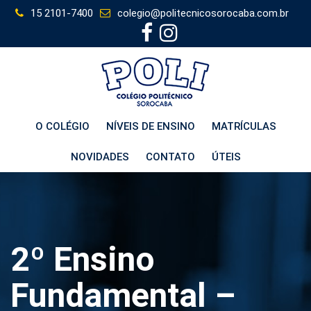
Skip
15 2101-7400
colegio@politecnicosorocaba.com.br
to
content
O COLÉGIO
NÍVEIS DE ENSINO
MATRÍCULAS
NOVIDADES
CONTATO
ÚTEIS
2º Ensino
Fundamental –