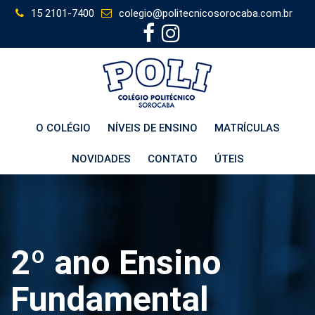
Skip
15 2101-7400
colegio@politecnicosorocaba.com.br
to
content
O COLÉGIO
NÍVEIS DE ENSINO
MATRÍCULAS
NOVIDADES
CONTATO
ÚTEIS
2º ano Ensino
Fundamental