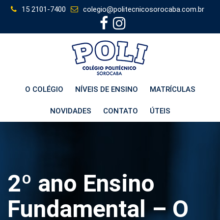
Skip
15 2101-7400
colegio@politecnicosorocaba.com.br
to
content
O COLÉGIO
NÍVEIS DE ENSINO
MATRÍCULAS
NOVIDADES
CONTATO
ÚTEIS
2º ano Ensino
Fundamental – O