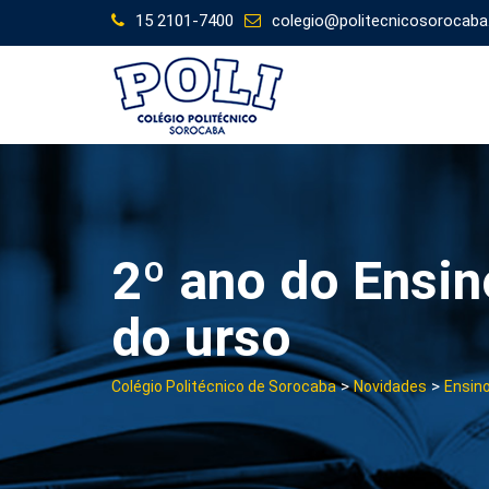
Skip
15 2101-7400
colegio@politecnicosorocaba
to
content
2º ano do Ensi
do urso
>
>
Colégio Politécnico de Sorocaba
Novidades
Ensin