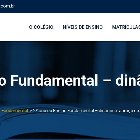
.com.br
O COLÉGIO
NÍVEIS DE ENSINO
MATRÍCULA
no Fundamental – din
>
o Fundamental
2º ano do Ensino Fundamental – dinâmica: abraço do